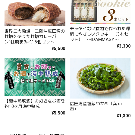
モッタイない食材で作られた環
世界三大漁場・三陸沖広田湾の
境にやさしいクッキー（3本セ
牡蠣を使った牡蠣カレーパ
ット） 〜IDAMMASY〜
ン”牡蠣まみれ” 5個セット
¥3,300
¥5,500
【海中熟成酒】お好きなお酒を
広田湾産塩蔵わかめ（葉 or
約10ヶ月海中熟成
茎）
¥5,500
¥1,300