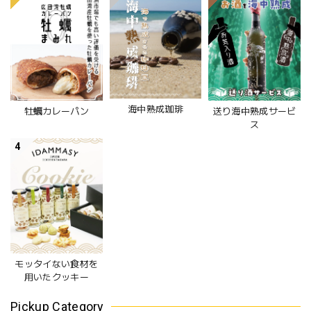
海中熟成珈琲
牡蠣カレーパン
送り海中熟成サービ
ス
4
モッタイない食材を
用いたクッキー
Pickup Category