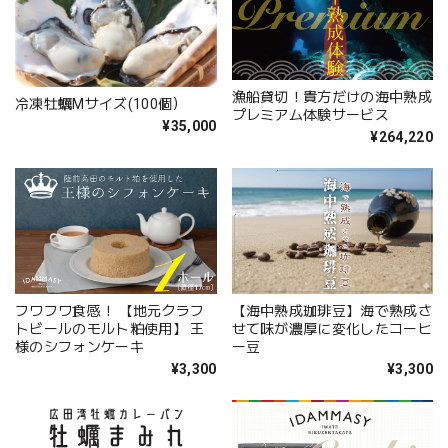
漁船貸切！貴方だけの海中熟成
冷凍牡蠣Mサイズ(100個）
プレミアム体験サービス
¥35,000
¥264,220
フワフワ食感！ 【地元クラフ
【海中熟成珈琲豆】海で熟成さ
トビールのモルト粕使用】 王
せて味が濃厚に変化したコーヒ
様のシフォンケーキ
ー豆
¥3,300
¥3,300