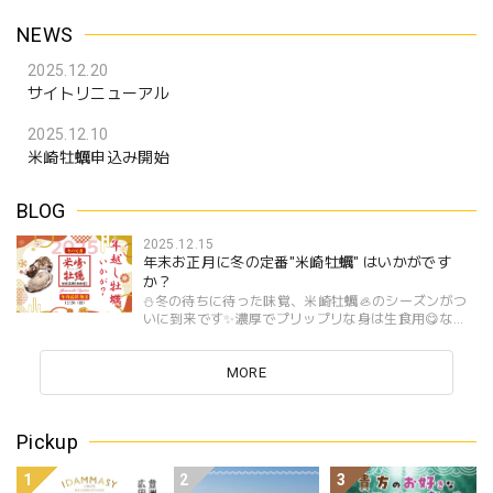
NEWS
2025.12.20
サイトリニューアル
2025.12.10
米崎牡蠣申込み開始
BLOG
2025.12.15
年末お正月に冬の定番"米崎牡蠣" はいかがです
か？
⛄️冬の待ちに待った味覚、米崎牡蠣🦪のシーズンがつ
いに到来です✨濃厚でプリップリな身は生食用😋なの
で、そのままつるっと生でも、蒸し焼き♨️にしても旨
味が抜群です💕年末年始🎍の特別な食卓を、新鮮な牡
蠣で...
MORE
Pickup
1
2
3