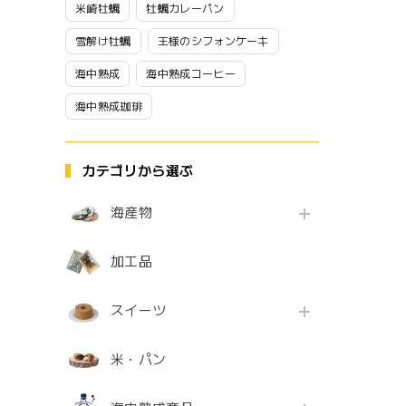
米崎牡蠣
牡蠣カレーパン
雪解け牡蠣
王様のシフォンケーキ
海中熟成
海中熟成コーヒー
海中熟成珈琲
カテゴリから選ぶ
海産物
加工品
スイーツ
米・パン