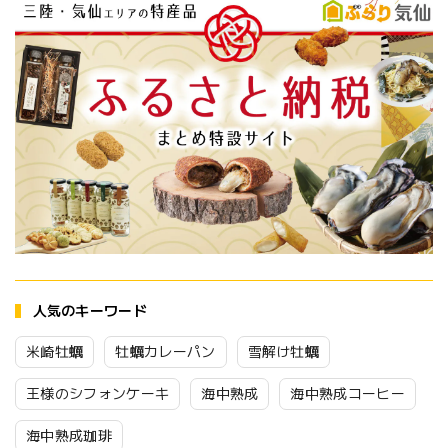
人気のキーワード
米崎牡蠣
牡蠣カレーパン
雪解け牡蠣
王様のシフォンケーキ
海中熟成
海中熟成コーヒー
海中熟成珈琲