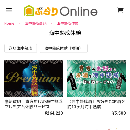
Home
海中熟成商品
海中熟成体験
海中熟成体験
送り海中熟成
海中熟成体験（短期）
漁船貸切！貴方だけの海中熟成
【海中熟成酒】お好きなお酒を
プレミアム体験サービス
約10ヶ月海中熟成
¥264,220
¥5,500